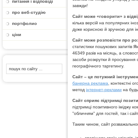
питання і відповіді
завжди!
про веб-студію
Сайт може «говорити» з відві
кілька версій на популярних іноз
портфолио
дуже корисною й зручною для ін
ціни
Сайт може розповісти про роз
статистики пошукових запитів
Я
46349 разів на місяць, а словос
засоби розкрутки й просування 
географічного таргетингу.
Сайт – це потужний інструме
банерна реклама
, контекстні 
метод
інтернет-реклами
на будь
Сайт сприяє підтримці позит
підтримці позитивного іміджу к
"обличчям" для гостей, так і сай
Таким чином, сайт розважально