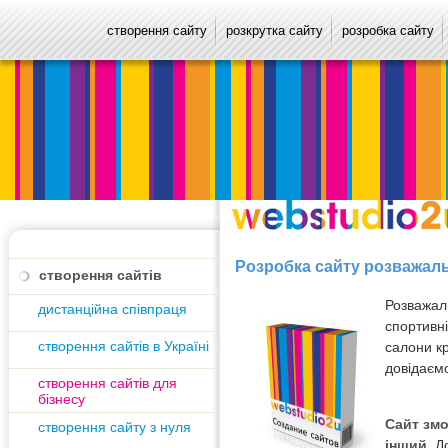
створення сайту
розкрутка сайту
розробка сайту
Розробка сайту розважал
створення сайтів
Розважаль
дистанційна співпраця
спортивні
створення сайтів в Україні
салони к
довідаєм
створення сайтів для
бізнесу
Сайт змо
створення сайту з нуля
інший.
До