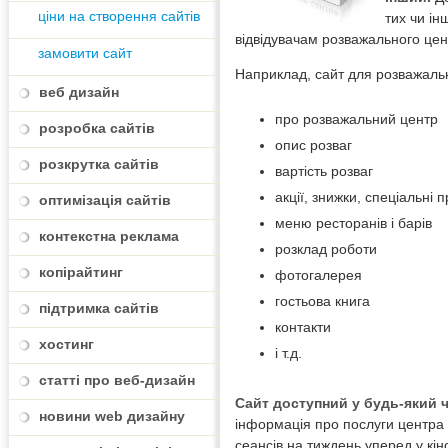
ціни на створення сайтів
тих чи ін
відвідувачам розважального це
замовити сайт
Наприклад, сайт для розважаль
веб дизайн
про розважальний центр
розробка сайтів
опис розваг
розкрутка сайтів
вартість розваг
акції, знижки, спеціальні 
оптимізація сайтів
меню ресторанів і барів
контекстна реклама
розклад роботи
копірайтинг
фотогалерея
гостьова книга
підтримка сайтів
контакти
хостинг
і т.д.
статті про веб-дизайн
Сайт доступний у будь-який ча
новини web дизайну
інформація про послуги центра й
сеансів на тиждень уперед у кін