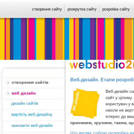
створення сайту
розкрутка сайту
розробка сайту
Веб-дизайн. Етапи розроб
створення сайтів
Веб-дизайн са
веб дизайн
сайт у цілому.
дизайн сайтів
користувач у в
ніколи не вер
вартість веб-дизайну
інтерес до ва
приємним, зручним, таким, щ
замовити веб-дизайн
Що являє собою
розробка в