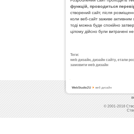
Розроблений сайт проходить
те
функцій, проводиться перев
створений сайт, після розміщенн
коли веб-сайт заживе активним 
тоді можна буде спокійно затвер
цілому дійсно були витрачені н
Теги:
web дизайн, дизайн сайту, етапи ро
замовити web дизайн
WebStudio2U
веб дизайн
в
© 2001-2018 Ство
Ств