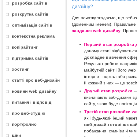
розробка сайтів
дизайну?
розкрутка сайтів
Для початку згадаємо, що веб-са
(доменним іменем). Правильне о
оптимізація сайтів
завдання web дизайну
. Проце
контекстна реклама
Перший етап розробки 
копірайтинг
даному етапі відбуваєтьс
докладне вивчення сфери
підтримка сайтів
Результат роботи наприкі
хостинг
майбутній сайт і його web
інтернет-портал або розваж
статті про веб-дизайн
й кожний з них — це зовсі
Другий етап розробки
—
новини web дизайну
визначають веб-дизайн від
питання і відповіді
сайту, якою буде навігаці
Третій етап розробки w
про веб-студію
як і будь-який інший маке
портфолио
веб-дизайн сторінок са
побажання, сумніви й чим
ціни