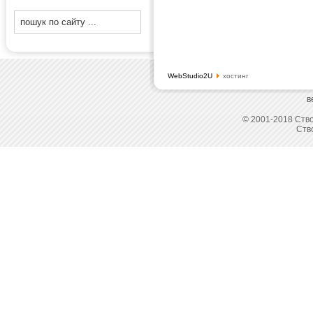
WebStudio2U
хостинг
в
© 2001-2018 Ство
Ств