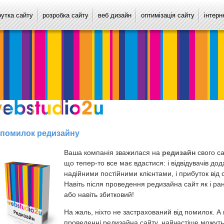
рутка сайту
розробка сайту
веб дизайн
оптимізація сайту
інтерн
 помилок редизайну
Ваша компанія зважилася на
редизайн
свого са
що тепер-то все має вдастися: і відвідувачів дода
надійними постійними клієнтами, і прибуток від 
Навіть після проведення редизайна сайт як і р
або навіть збитковий!
На жаль, ніхто не застрахований від помилок. А
проведенні редизайна сайту, найчастіше можуть з