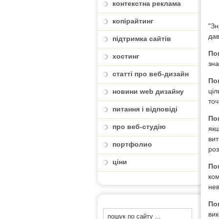
контекстна реклама
копірайтинг
"Зн
дав
підтримка сайтів
По
хостинг
зна
статті про веб-дизайн
По
ціл
новини web дизайну
точ
питання і відповіді
По
про веб-студію
якщ
вит
портфолио
роз
ціни
По
ком
нев
По
вик