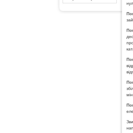
нул
По
зай
По
дес
про
кат
По
від
від
По
збі
мін
По
еле
Зви
нап