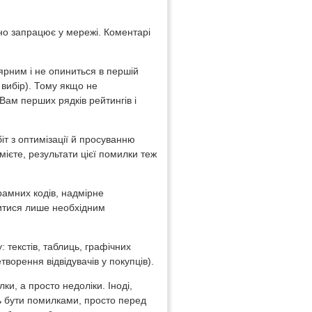
ьно запрацює у мережі. Коментарі
ярним і не опиниться в першій
 вибір). Тому якщо не
Вам перших рядків рейтингів і
т з оптимізації й просуванню
мієте, результати цієї помилки теж
рамних кодів, надмірне
житися лише необхідним
: текстів, таблиць, графічних
творення відвідувачів у покупців).
ки, а просто недоліки. Іноді,
ь бути помилками, просто перед