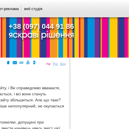
ет-реклама
веб студія
+38 (097) 044 91 86
Укр
Рус
Eng
йту, і Ви справедливо вважаєте,
сться, і всі вони стануть
сайту збільшиться. Але що таке?
аніше непопулярний, не окупається
 помилки, допущені при
вести нанівець увесь зміст цієї