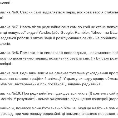
ьовий.
милка №6.
Старий сайт віддаляється перш, ніж нова версія стабіл
ві.
милка №7.
Навіть після редизайна сайт сам по собі не стане попул
ятці пошукової видачі Yandex (або Google. Rambler, Yahoo - на Ваш
водяться роботи з оптимізації й розкручування сайту - не побачити 
алогів.
милка №8.
Помилка, яка випливає з попередньої, - припинення робі
разу по досягненню перших позитивних результатів. Як Ви самі розу
повідні.
милка №9.
Редизайн зовсім не означає тотальне ускладнення прог
льшення кількості графіки й анімації. У цьому випадку краще обме
імумом, застереженим при постановці завдань редизайна.
милка №10.
При редизайні не підвищується якість (!) контенту сайту
ментів. У результаті - немає очікуваного підвищення конверсії (пере
чайно ж, помилок може бути значно більше. Іноді це навіть не помил
риклад, при частковому редизайні, ці помилки властиво перестают