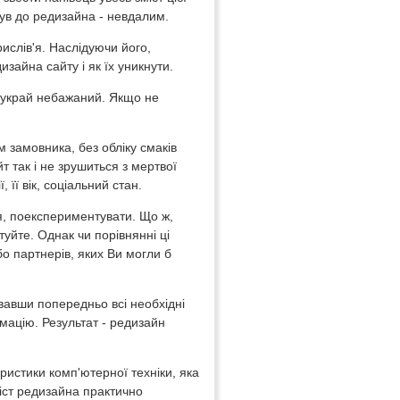
був до редизайна - невдалим.
рислів'я. Наслідуючи його,
зайна сайту і як їх уникнути.
д украй небажаний. Якщо не
замовника, без обліку смаків
йт так і не зрушиться з мертвої
 її вік, соціальний стан.
я, поекспериментувати. Що ж,
туйте. Однак чи порівнянні ці
бо партнерів, яких Ви могли б
вавши попередньо всі необхідні
мацію. Результат - редизайн
ристики комп'ютерної техніки, яка
міст редизайна практично