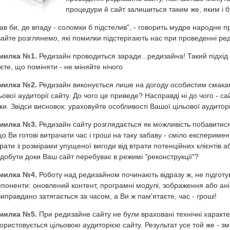
процедури й сайт залишиться таким же, яким і 
ав би, де впаду - соломки б підстелив", - говорить мудре народне п
айте розглянемо, які помилки підстерігають нас при проведенні реди
милка №1.
Редизайн проводиться заради...редизайна! Такий підхі
єте, що поміняти - не міняйте нічого
милка №2.
Редизайн виконується лише на догоду особистим смакам 
ьової аудиторії сайту. До чого це приведе? Насправді ні до чого - са
ки. Звідси висновок: ураховуйте особливості Вашої цільової аудиторії,
милка №3.
Редизайн сайту розглядається як можливість побавитис
о Ви готові витрачати час і гроші на таку забаву - сміло експеримен
рати з розмірами упущеної вигоди від втрати потенційних клієнтів а
добути доки Ваш сайт перебуває в режимі "реконструкції"?
милка №4.
Роботу над редизайном починають відразу ж, не підготу
поненти: оновлений контент, програмні модулі, зображення або ані
иправдано затягається за часом, а Ви ж пам'ятаєте, час - гроші!
милка №5.
При редизайне сайту не були враховані технічні характе
ористовується цільовою аудиторією сайту. Результат усе той же - з