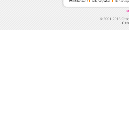
WebStudio2U
веб розробка
Веб-програ
в
© 2001-2018 Ство
Ств