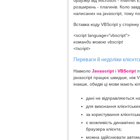
браузер від Microsoft - Internet
розширень - плагинів. Коло завда
написаних на javascript, тому 
Вставка коду VBScript у сторінку
<script language="vbscript">
команди мовою vbscript
</script>
Переваги й недоліки клієнтс
Навколо
Javascript
і
VBScript
п
javascript працює швидше, ніж V
інакше, обидві ці мови мають кі
дані не відправляються н
для виконання клієнтських
за користування клієнтсь
є можливість динамічно зм
браузера клієнта;
можна здійснювати автома