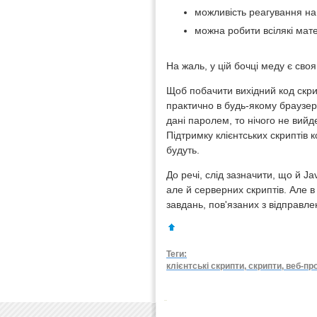
можливість реагування на 
можна робити всілякі мат
На жаль, у цій бочці меду є сво
Щоб побачити вихідний код скри
практично в будь-якому браузер
дані паролем, то нічого не вийд
Підтримку клієнтських скриптів 
будуть.
До речі, слід зазначити, що й Ja
але й серверних скриптів. Але 
завдань, пов'язаних з відправл
Теги:
клієнтські скрипти, скрипти, веб-про