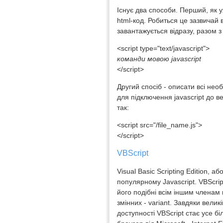
Існує два способи. Перший, як у
html-код. Робиться це зазвичай 
завантажується відразу, разом з
<script type="text/javascript">
команди мовою javascript
</script>
Другий спосіб - описати всі нео
для підключення javascript до 
так:
<script src="/file_name.js">
</script>
VBScript
Visual Basic Scripting Edition, а
популярному Javascript. VBScrip
його подібні всім іншим членам 
змінних - variant. Завдяки велик
доступності VBScript стає усе б