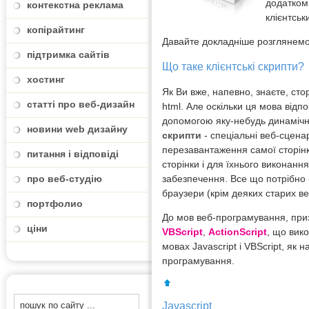
додатком
контекстна реклама
клієнтськ
копірайтинг
Давайте докладніше розглянем
підтримка сайтів
Що таке клієнтські скрипти?
хостинг
Як Ви вже, напевно, знаєте, сто
статті про веб-дизайн
html. Але оскільки ця мова відп
допомогою яку-небудь динамічну
новини web дизайну
скрипти
- спеціальні веб-сценар
перезавантаження самої сторінки
питання і відповіді
сторінки і для їхнього виконанн
про веб-студію
забезпечення. Все що потрібно -
браузери (крім деяких старих в
портфолио
До мов веб-програмування, приз
ціни
VBScript
,
ActionScript
, що вико
мовах Javascript і VBScript, як
програмування.
Javascript