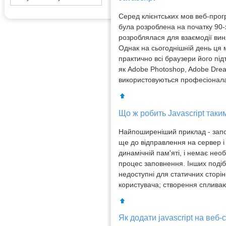
Серед клієнтських мов веб-прог
була розроблена на початку 90-
розроблялася для взаємодії вин
Однак на сьогоднішній день ц
практично всі браузери його під
як Adobe Photoshop, Adobe Dream
використовуються професіонала
Що ж робить Javascript так
Найпоширеніший приклад - запо
ще до відправлення на сервер і 
динамічній пам'яті, і немає не
процес заповнення. Інших подібн
недоступні для статичних сторіно
користувача; створення спливаю
Як додати javascript на веб-