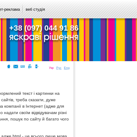
ет-реклама
веб студія
+38 (097) 044 91 86
Укр
Рус
Eng
формлений текст і картинки на
 сайтів, треба сказати, дуже
а компанії в Інтернет (адже для
о надати своїм відвідувачам різні
ання, пошук по сайту й багато чого
 адже html - це всього лише мова