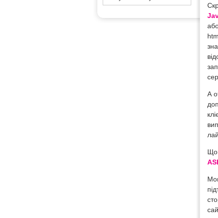
Скр
Jav
або
htm
зна
від
зап
сер
А о
доп
клі
вип
лай
Що 
AS
Мов
під
сто
сай