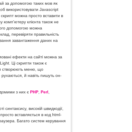
ай за допомогою таких мов як
щоб використовувати Javascript
 - скрипт можна просто вставити в
му комп'ютеру клієнта також не
 його допомогою можна
риклад, перевіряти правильність
кування завантаження даних на
мовані ефекти на сайті можна за
Light. Ці скрипти також є
ням створюють меню, що
 рухаються, й навіть пишуть он-
ідомими з них є
PHP
,
Perl
,
і синтаксису, високій швидкодії,
P просто вставляється в код html-
браузера. Багато систем керування