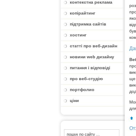
контекстна реклама
роз
про
копірайтинг
яко
підтримка сайтів
від
був
хостинг
ком
статті про веб-дизайн
Да
новини web дизайну
Ве
про
питання і відповіді
вик
про веб-студію
ще 
вик
портфолио
дод
ціни
Мов
для
От