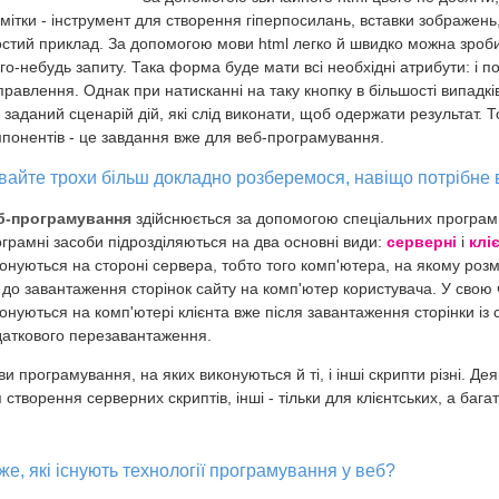
мітки - інструмент для створення гіперпосилань, вставки зображень
стий приклад. За допомогою мови html легко й швидко можна зроб
го-небудь запиту. Така форма буде мати всі необхідні атрибути: і по
правлення. Однак при натисканні на таку кнопку в більшості випадків
 заданий сценарій дій, які слід виконати, щоб одержати результат. 
понентів - це завдання вже для веб-програмування.
вайте трохи більш докладно розберемося, навіщо потрібне
б-програмування
здійснюється за допомогою спеціальних програмни
грамні засоби підрозділяються на два основні види:
серверні
і
клі
онуються на стороні сервера, тобто того комп'ютера, на якому роз
до завантаження сторінок сайту на комп'ютер користувача. У свою че
онуються на комп'ютері клієнта вже після завантаження сторінки із 
аткового перезавантаження.
и програмування, на яких виконуються й ті, і інші скрипти різні. Де
 створення серверних скриптів, інші - тільки для клієнтських, а багат
же, які існують технології програмування у веб?