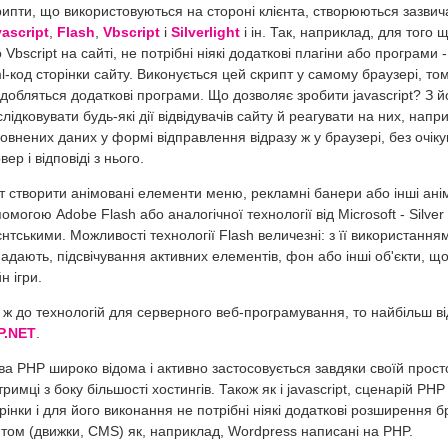
ипти, що використовуються на стороні клієнта, створюються зазвич
ascript
,
Flash
,
Vbscript
і
Silverlight
і ін. Так, наприклад, для того 
 Vbscript на сайті, не потрібні ніякі додаткові плагіни або програми
l-код сторінки сайту. Виконується цей скрипт у самому браузері, то
добляться додаткові програми. Що дозволяє зробити javascript? З
слідковувати будь-які дії відвідувачів сайту й реагувати на них, нап
овнених даних у формі відправлення відразу ж у браузері, без очі
вер і відповіді з нього.
т створити анімовані елементи меню, рекламні банери або інші ані
омогою Adobe Flash або аналогічної технології від Microsoft - Silver 
єнтськими. Можливості технології Flash величезні: з її використан
адають, підсвічування активних елементів, фон або інші об'єкти, що
н ігри.
ж до технологій для серверного веб-програмування, то найбільш в
P.NET
.
а PHP широко відома і активно застосовується завдяки своїй простот
тримці з боку більшості хостингів. Також як і javascript, сценарій PH
рінки і для його виконання не потрібні ніякі додаткові розширення 
том (движки, CMS) як, наприклад, Wordpress написані на PHP.