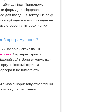
, таблиць і інш. Приведемо
ити форму для відправлення
ле для введення тексту, і кнопку
 не відбудеться нічого - адже не
Тому створення інтерактивних
 веб-програмування?
х засобів - скриптів. Ці
єнтські
. Серверні скрипти
міщений сайт. Вони виконуються
ргу, клієнтські скрипти
сервера й не вимагають її
які з мов використовуються тільки
о мов - для тих і інших.