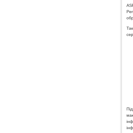
ASP
Per
обр
Так
сер
Під
мак
інф
інф