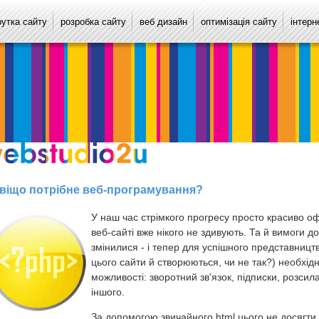
рутка сайту
розробка сайту
веб дизайн
оптимізація сайту
інтерн
віщо потрібне веб-програмування?
У наш час стрімкого прогресу просто красиво о
веб-сайті вже нікого не здивують. Та й вимоги до
змінилися - і тепер для успішного представництв
цього сайти й створюються, чи не так?) необхідн
можливості: зворотний зв'язок, підписки, розсил
іншого.
За допомогою звичайного html цього не досягти,