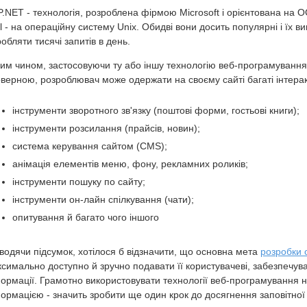
.NET - технологія, розроблена фірмою Microsoft і орієнтована на О
l - на операційну систему Unix. Обидві вони досить популярні і їх в
обляти тисячі запитів в день.
им чином, застосовуючи ту або іншу технологію веб-програмування,
верною, розроблювач може одержати на своєму сайті багаті інтерак
інструменти зворотного зв'язку (поштові форми, гостьові книги);
інструменти розсилання (прайсів, новин);
система керування сайтом (CMS);
анімація елементів меню, фону, рекламних роликів;
інструменти пошуку по сайту;
інструменти он-лайн спілкування (чати);
опитування й багато чого іншого
водячи підсумок, хотілося б відзначити, що основна мета
розробки 
симально доступно й зручно подавати її користувачеві, забезпечувати
ормації. Грамотно використовувати технології веб-програмування н
ормацією - значить зробити ще один крок до досягнення заповітної