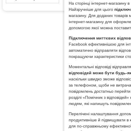
На сторінці інтернет-магазину в
Найзручніше для цього
підключ
магазину. Для доданих товарів 
інтернет-магазину для оформле
допомогою якої можна постави
Підключення миттєвих відпов
Facebook ефективнішою для інт
автоматично відправляти відпов
покращуючи характеристики стор
Моментальні відповіді відправля
відповідей може бути будь-я
наскільки швидко зможе відпові
за телефоном, щоби не витрачат
повідомлень достатньо перейти 
розділі «Помічник з відповідей
людям, які напишуть повідомлен
Перелічені налаштування допом
продуктивніше й підвищувати в 
для по-справжньому ефективної