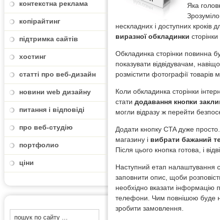
контекстна реклама
Яка голов
Зрозуміло
копірайтинг
нескладних і доступних кроків 
виразної обкладинки
сторінки 
підтримка сайтів
Обкладинка сторінки повинна бу
хостинг
показувати відвідувачам, навіщ
статті про веб-дизайн
розмістити фотографії товарів 
Коли обкладинка сторінки інтер
новини web дизайну
стати
додавання кнопки заклик
питання і відповіді
могли відразу ж перейти безпос
про веб-студію
Додати кнопку CTA дуже просто.
магазину і
вибрати бажаний тек
портфолио
Після цього кнопка готова, і від
ціни
Наступний етап налаштування с
заповнити опис, щоби розповіст
необхідно вказати інформацію п
телефони. Чим повнішою буде н
зробити замовлення.