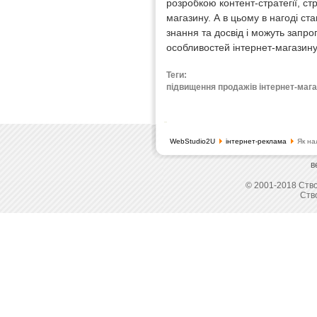
розробкою контент-стратегії, стр
магазину. А в цьому в нагоді ст
знання та досвід і можуть запр
особливостей інтернет-магазину
Теги:
підвищення продажів інтернет-магаз
WebStudio2U
інтернет-реклама
Як на
в
© 2001-2018 Ство
Ств