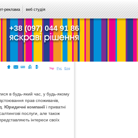
ет-реклама
веб студія
+38 (097) 044 91 86
Укр
Рус
Eng
ся в будь-який час, у будь-якому
відстоювання прав споживачів,
.д.
Юридичні компанії
і приватні
салтингові послуги, але також
представляють інтереси своїх