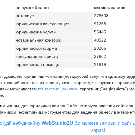
пошуковий запит
кількість запитів
нотариус
275508
юридическая консультация
91268
юридические услуги
55445
нотариальная контора
40522
юридическая фирма
28206
консультация юриста
27662
юридическая помощь
21819
т дозволяє юридичній компанії (нотаріусові) залучити
цільову ауд
єнтований саме на тих користувачів інтернету, які шукають юридичну
вдяки можливостям
контекстної реклами
таргетинг ("націленість") 
но.
им чином, для юридичної компанії або нотаріуса власний сайт для 
ічником, ефективним інструментом для ведення бізнесу в інтернеті
студії веб-дизайну
WebStudio2U
Ви можете замовити сайт д
зараз!