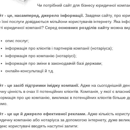
Чи потрібний сайт для бізнесу юридичної компан
йт - це, насамперед, джерело інформації.
Завдяки сайту, про юри
 їхні послуги довідаються мільйони користувачів інтернету. Яка ін
ті юридичної компанії? Серед
основних розділів сайту
можна виді
опис послуг;
інформація про клієнтів і партнерів компанії (нотаріуса);
інформація про компанію (нотаріусі);
інформація про зміни в законодавчій базі держави;
онлайн-консультації й т.д.
т - це засіб підтримки іміджу компанії.
Адже на сьогоднішній день
чну цінність в очах її потенційних клієнтів. Компанія, у якої є влас
ормація про цю компанію, викликає в потенційних клієнтів більше дов
омо.
йт - це ще й джерело ефективної реклами.
Адже кількість користу
дичну компанію або нотаріуса за допомогою інтернету, дуже велик
екс користувачі вводять наступні запити: