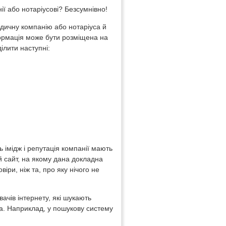
ії або нотаріусові? Безсумнівно!
дичну компанію або нотаріуса й
формація може бути розміщена на
лити наступні:
 імідж і репутація компанії мають
ний сайт, на якому дана докладна
іри, ніж та, про яку нічого не
вачів інтернету, які шукають
а. Наприклад, у пошукову систему