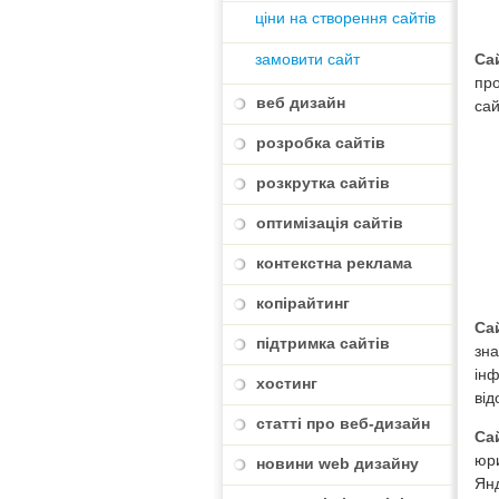
ціни на створення сайтів
замовити сайт
Са
про
веб дизайн
сай
розробка сайтів
розкрутка сайтів
оптимізація сайтів
контекстна реклама
копірайтинг
Сай
підтримка сайтів
зна
інф
хостинг
від
статті про веб-дизайн
Са
юри
новини web дизайну
Янд