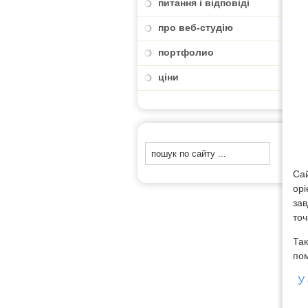
питання і відповіді
про веб-студію
портфолио
ціни
Сай
орі
за
точ
Так
пом
У 