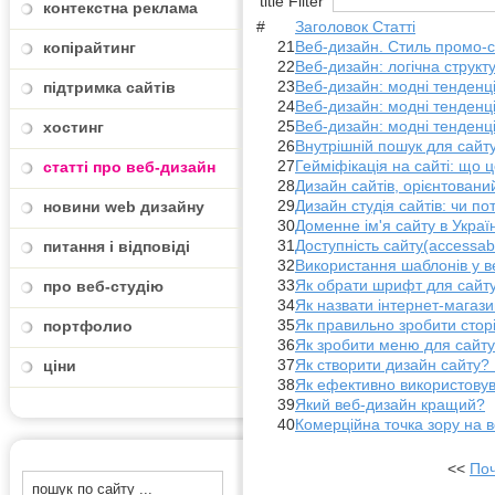
title Filter
контекстна реклама
#
Заголовок Статті
21
Веб-дизайн. Стиль промо-с
копірайтинг
22
Веб-дизайн: логічна структ
23
Веб-дизайн: модні тенденці
підтримка сайтів
24
Веб-дизайн: модні тенденці
25
Веб-дизайн: модні тенденці
хостинг
26
Внутрішній пошук для сайту
27
Гейміфікація на сайті: що 
статті про веб-дизайн
28
Дизайн сайтів, орієнтований
29
Дизайн студія сайтів: чи по
новини web дизайну
30
Доменне ім'я сайту в Україн
31
Доступність сайту(accessabi
питання і відповіді
32
Використання шаблонів у в
33
Як обрати шрифт для сайт
про веб-студію
34
Як назвати інтернет-магази
35
Як правильно зробити сторі
портфолио
36
Як зробити меню для сайту
37
Як створити дизайн сайту? 
ціни
38
Як ефективно використовув
39
Який веб-дизайн кращий?
40
Комерційна точка зору на 
<<
Поч