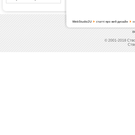
WebStudio2U
статті про веб-дизайн
в
в
© 2001-2018 Ство
Ств