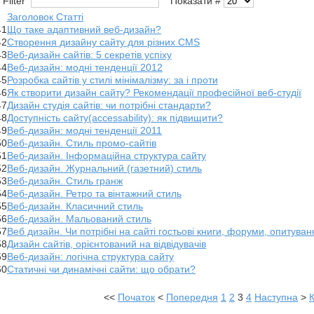
e Filter
Показати #
Заголовок Статті
41
Що таке адаптивний веб-дизайн?
42
Створення дизайну сайту для різних CMS
43
Веб-дизайн сайтів: 5 секретів успіху
44
Веб-дизайн: модні тенденції 2012
45
Розробка сайтів у стилі мінімалізму: за і проти
46
Як створити дизайн сайту? Рекомендації професійної веб-студії
47
Дизайн студія сайтів: чи потрібні стандарти?
48
Доступність сайту(accessability): як підвищити?
49
Веб-дизайн: модні тенденції 2011
50
Веб-дизайн. Стиль промо-сайтів
51
Веб-дизайн. Інформаційна структура сайту
52
Веб-дизайн. Журнальний (газетний) стиль
53
Веб-дизайн. Стиль гранж
54
Веб-дизайн. Ретро та вінтажний стиль
55
Веб-дизайн. Класичний стиль
56
Веб-дизайн. Мальований стиль
57
Веб дизайн. Чи потрібні на сайті гостьові книги, форуми, опитува
58
Дизайн сайтів, орієнтований на відвідувачів
59
Веб-дизайн: логічна структура сайту
60
Статичні чи динамічні сайти: що обрати?
<<
Початок
<
Попередня
1
2
3
4
Наступна
>
К