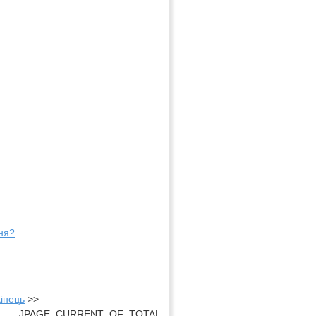
ння?
інець
>>
JPAGE_CURRENT_OF_TOTAL