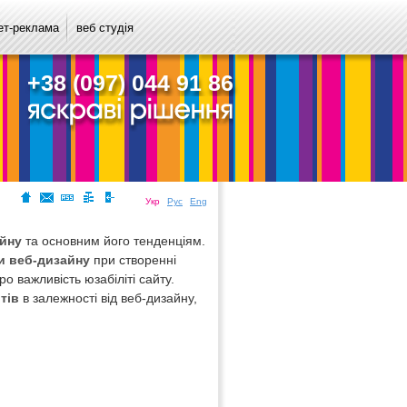
ет-реклама
веб студія
+38 (097) 044 91 86
Укр
Рус
Eng
йну
та основним його тенденціям.
 веб-дизайну
при створенні
про важливість юзабіліті сайту.
тів
в залежності від веб-дизайну,