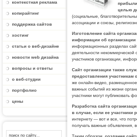
контекстная реклама
прибыли
целью д
копирайтинг
(социальные, благотворительны
ассоциации и союзы, религиозн
поддержка сайтов
Изготовление сайта организ
хостинг
информации об организации 
статьи о веб-дизайне
информационных разделах сайт
деятельности некоммерческой 
новости web дизайна
участников организации, инфо
вопросы и ответы
Сайт организации также служ
предоставления участникам 
о веб-студии
же онлайн-видео, размещенное
важных событий из жизни орган
портфолио
участники могут публиковать ф
цены
Разработка сайта организаци
в случае, если ее участники
интернету — вот и все, что пот
получать важные объявления, в
Таким образом,
создание сайт