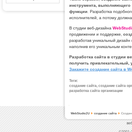
инструмента, выполняющего
функции
. Разработка подобно
исполнителей, а потому должна
В студии веб-дизайна
WebStud
продвижении и поддержке,
соз
разработав уникальный дизайн 
наполнив его уникальным конте
Разработка сайта в студии в
получить привлекательный, 
Закажите создание сайта в W
Теги:
создание сайта, создание сайта орг
разработка сайта организации
WebStudio2U
создание сайта
Создани
ве
©2001-2