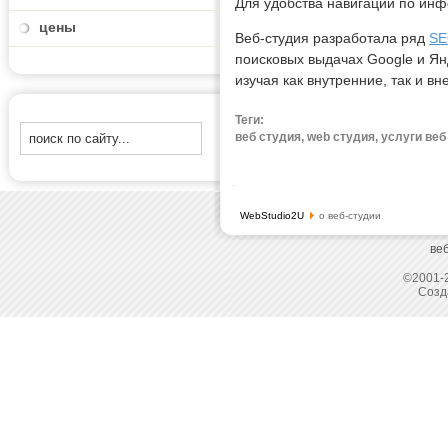
Для удобства навигации по ин
цены
Веб-студия разработала ряд
SE
поисковых выдачах Google и Ян
изучая как внутренние, так и 
Теги:
веб студия, web студия, услуги ве
WebStudio2U
о веб-студии
ве
©2001-2
Созд