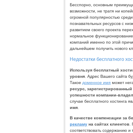
Бесспорно, основным преимущес
возможности, не тратя ни копей
огромной популярностью среди
познавательных ресурсов с низ
развитием своего проекта перех
нормальное функционирование с
компаний именно по этой причи
дальнейшем получить нового кл
Недостатки бесплатного хос
Используя бесплатный хостин
уровня
. Адрес Вашего сайта буд
Такое
доменное имя
может нега
ресурс, зарегистрированный 
успешности компании-владел
случае бесплатного хостинга яв
имя
.
В качестве компенсации за 
рекламу
на сайтах клиентов
.
соответствовать содержанию и 