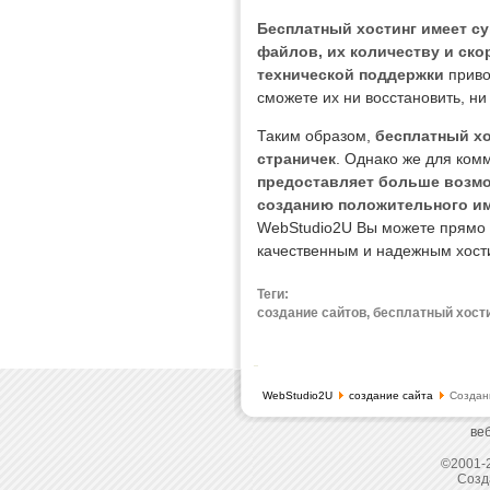
Бесплатный хостинг имеет с
файлов, их количеству и ско
технической поддержки
приво
сможете их ни восстановить, ни
Таким образом,
бесплатный х
страничек
. Однако же для ком
предоставляет больше возмо
созданию положительного и
WebStudio2U Вы можете прямо 
качественным и надежным хост
Теги:
создание сайтов, бесплатный хости
WebStudio2U
создание сайта
Создани
ве
©2001-2
Созд