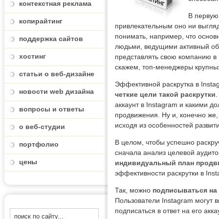
контекстная реклама
В первую 
копирайтинг
привлекательным оно ни выгля
понимать, например, что осно
поддержка сайтов
людьми, ведущими активный обр
хостинг
представлять свою компанию в 
скажем, топ-менеджеры крупны
статьи о веб-дизайне
Эффективной раскрутка в Instag
новости web дизайна
четкие цели такой раскрутки
аккаунт в Instagram и какими д
вопросы и ответы
продвижения. Ну и, конечно же
исходя из особенностей развити
о веб-студии
В целом, чтобы успешно раскруч
портфолио
сначала анализ целевой аудито
цены
индивидуальный план продв
эффективности раскрутки в Ins
Так, можно
подписываться на 
Пользователи Instagram могут 
подписаться в ответ на его акка