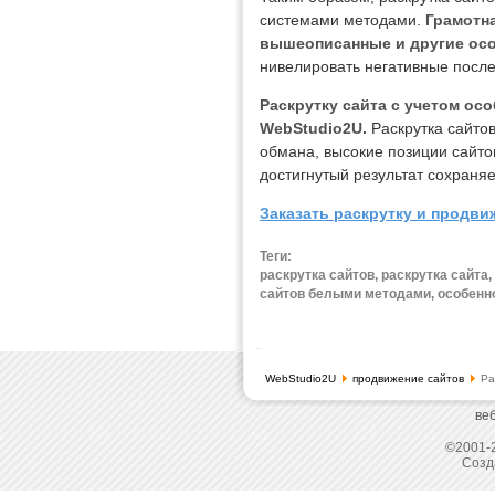
системами методами.
Грамотн
вышеописанные и другие осо
нивелировать негативные после
Раскрутку сайта с учетом ос
WebStudio2U.
Раскрутка сайтов
обмана, высокие позиции сайто
достигнутый результат сохраняе
Заказать раскрутку и продви
Теги:
раскрутка сайтов, раскрутка сайта,
сайтов белыми методами, особенно
WebStudio2U
продвижение сайтов
Ра
ве
©2001-2
Созд