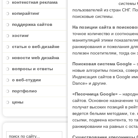
контекстная реклама
системы
пользователей из стран СНГ. П
копирайтинг
поисковые системы.
поддержка сайтов
На позиции сайта в поисков
точное количество и соотношен
хостинг
манипуляций этими показателя
статьи о веб-дизайне
ранжирования и пожелания для 
полезен посетителям, тогда он
новости web дизайна
Поисковая система Google – 
вопросы и ответы
новые алгоритмы поиска, соверш
Индексация сайтов в Google им
о веб-студии
Dance» и другие.
портфолио
«Песочница Google»
– народн
сайтов. Основное назначение т
цены
получат высоких позиций в рейт
ведется белыми методами, т.е. 
ссылки, подмена контента, то т
ранжировании на равных с ост
Существование «песочницы 