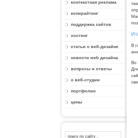
контекстная реклама
та
опр
копирайтинг
Mai
поз
поддержка сайтов
Ит
хостинг
В г
статьи о веб-дизайне
ана
новости web дизайна
Во 
вопросы и ответы
Для
сай
о веб-студии
све
портфолио
цены