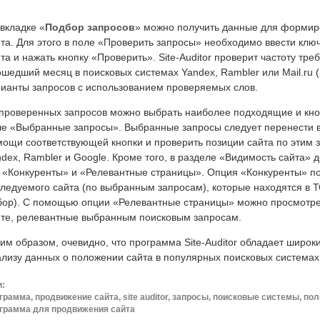
вкладке «
Подбор запросов
» можно получить данные для формир
та. Для этого в поле «Проверить запросы» необходимо ввести ключ
та и нажать кнопку «Проверить». Site-Auditor проверит частоту тр
шедший месяц в поисковых системах Yandex, Rambler или Mail.ru 
рианты запросов с использованием проверяемых слов.
 проверенных запросов можно выбрать наиболее подходящие и кно
ле «Выбранные запросы». Выбранные запросы следует перенести в
ощи соответствующей кнопки и проверить позиции сайта по этим 
dex, Rambler и Google. Кроме того, в разделе «Видимость сайта» 
о «Конкуренты» и «Релевантные страницы». Опция «Конкуренты» п
ледуемого сайта (по выбранным запросам), которые находятся в 
бор). С помощью опции «Релевантные страницы» можно просмотре
йте, релевантные выбранным поисковым запросам.
им образом, очевидно, что программа Site-Auditor обладает широ
лизу данных о положении сайта в популярных поисковых системах
и:
грамма, продвижение сайта, site auditor, запросы, поисковые системы, пол
грамма для продвижения сайта