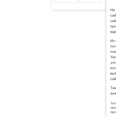
На 
сай
сай
про
ва
Из
по
пом
Yan
эт
исс
вы
са
Так
ана
Тег
про
про