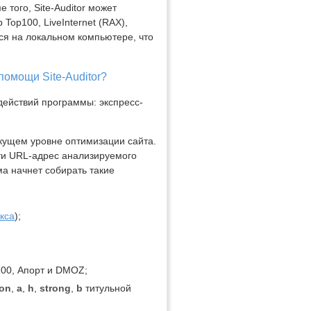
е того, Site-Auditor может
Top100, LiveInternet (RAX),
тся на локальном компьютере, что
помощи Site-Auditor?
действий программы: экспресс-
кущем уровне оптимизации сайта.
ести URL-адрес анализируемого
ма начнет собирать такие
кса
);
100, Апорт и DMOZ;
ion
,
a
,
h
,
strong
,
b
титульной