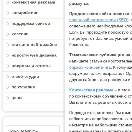
контекстная реклама
раскрутки.
копирайтинг
Продвижение сайта-визитки 
поисковой оптимизации (SEO)
,
поддержка сайтов
содержащего необходимые ключе
Если Вы проводите поисковую о
хостинг
потребует от Вас лишь усилий и
статьи о веб-дизайне
бесплатна.
Тематические публикации на 
новости web дизайна
напишете статьи самостоятельн
вопросы и ответы
биржах копирайтинга
. К тому ж
форумам только возрастает. Одн
о веб-студии
других сайтов - для раскрутки
портфолио
Контекстная реклама
– в этом
по контекстному объявлению сто
цены
Вы платите за реальных посети
Подводя итог, хотелось бы отме
соблазнить недобросовестных о
несмотря на небольшую стоимос
индексации (бан) и попытки пов