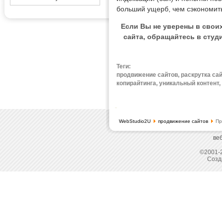
больший ущерб, чем сэкономит
Если Вы не уверены в своих
сайта, обращайтесь в студ
Теги:
продвижение сайтов, раскрутка сай
копирайтинга, уникальный контент
WebStudio2U
продвижение сайтов
Пр
ве
©2001-2
Созд