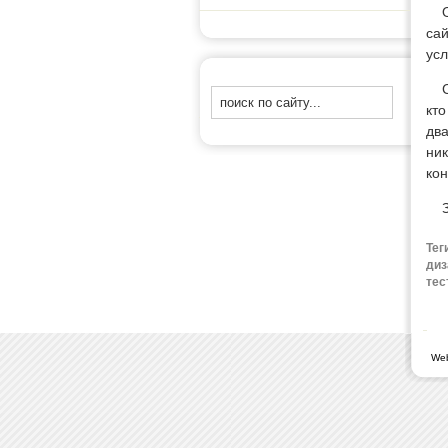
Оч
сай
усл
Соз
кто
два
ник
кон
За
Тег
диз
тес
We