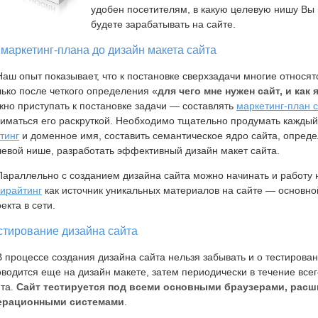
удобен посетителям, в какую целевую нишу Вы
будете зарабатывать на сайте.
 маркетинг-плана до дизайн макета сайта
 опыт показывает, что к постановке сверхзадачи многие относятс
ько после четкого определения «
для чего мне нужен сайт, и как
но приступать к постановке задачи — составлять
маркетинг-план 
иматься его раскруткой. Необходимо тщательно продумать каждый
тинг
и доменное имя, составить семантическое ядро сайта, опреде
евой нише, разработать эффективный дизайн макет сайта.
раллельно с созданием дизайна сайта можно начинать и работу н
пирайтинг
как источник уникальных материалов на сайте — основн
екта в сети.
стирование дизайна сайта
роцессе создания дизайна сайта нельзя забывать и о тестирован
водится еще на дизайн макете, затем периодически в течение все
йта.
Сайт тестируется под всеми основными браузерами, расш
ерационными системами
.