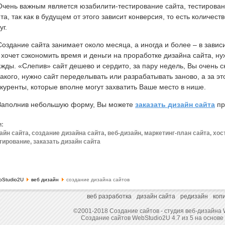
ень важным является юзабилити-тестирование сайта, тестирован
та, так как в будущем от этого зависит конверсия, то есть количест
уг.
дание сайта занимает около месяца, а иногда и более – в зависи
 хочет сэкономить время и деньги на проработке дизайна сайта, ну
жды. «Слепив» сайт дешево и сердито, за пару недель, Вы очень ск
акого, нужно сайт переделывать или разрабатывать заново, а за эт
куренты, которые вполне могут захватить Ваше место в нише.
полнив небольшую форму, Вы можете
заказать дизайн сайта
пр
и:
айн сайта, создание дизайна сайта, веб-дизайн, маркетинг-план сайта, хос
тирование, заказать дизайн сайта
bStudio2U
веб дизайн
создание дизайна сайтов
веб разработка
дизайн сайта
редизайн
коп
©2001-2018 Создание сайтов - студия веб-дизайна 
Создание сайтов WebStudio2U
4.7
из
5
на основе