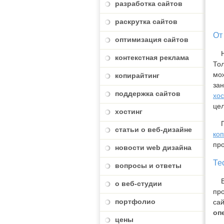
разработка сайтов
раскрутка сайтов
От
оптимизация сайтов
Наш
контекстная реклама
Тол
мож
копирайтинг
зан
поддержка сайтов
хос
цел
хостинг
Па
статьи о веб-дизайне
ко
про
новости web дизайна
Те
вопросы и ответы
В п
о веб-студии
про
портфолио
са
оп
цены