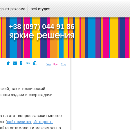
ернет реклама
веб студия
+38 (097) 044 91 86
Укр
Рус
Eng
ский, так и технический.
новки задачи и сверхзадачи.
а на этот вопрос зависит многое:
кт (
сайт-визитка
,
Интернет-
н сайта оптимален и максимально