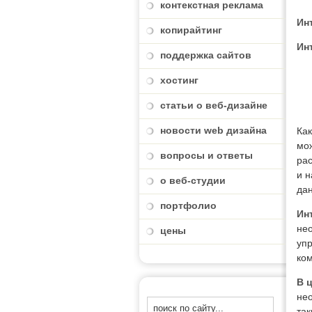
контекстная реклама
Ин
копирайтинг
Ин
поддержка сайтов
хостинг
статьи о веб-дизайне
новости web дизайна
Ка
мож
вопросы и ответы
рас
и н
о веб-студии
да
портфолио
Ин
не
цены
уп
ко
В 
не
та