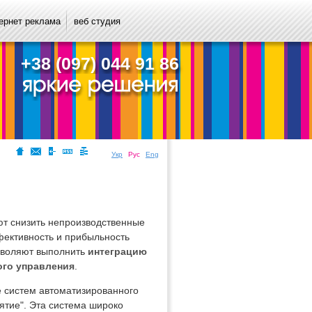
ернет реклама
веб студия
+38 (097) 044 91 86
Укр
Рус
Eng
ют снизить непроизводственные
фективность и прибыльность
зволяют выполнить
интеграцию
ого управления
.
 систем автоматизированного
тие". Эта система широко