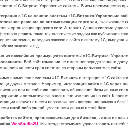
стности «1С-Битрикс: Управление сайтом». В чем преимущества п
теграция с 1С на основе системы «1С-Битрикс:Управление са
мплексное решение по автоматизации торговли
, включающее с
тов и организации продаж в сети Интернет. Данная система управ
ективно решить такие технологические задачи как публикация тов
ернет-магазина, передача заказов с сайта в систему 1С, выгрузка 
аботки заказов и т. д.
но из важнейших преимуществ системы «1С-Битрикс: Управлен
зопасности.
Веб-сайт компании не имеет непосредственного доступ
можность нанести вред системе со стороны пользователя сайта.
мимо применения системы «1С-Битрикс» интеграция с 1С сайта ко
мощи других методов. Например,
интеграция сайта с 1С через 
списанию или по событию проверять обновления базы данных сист
дприятии и автоматически вносить эти изменения на сайт. К преи
еграции следует отнести невозможность доступа напрямую к базе 
ести какой-либо ущерб целостности данных в этой базе.
зработка сайтов, предназначенных для бизнеса, - одна из важ
зайна
WebStudio2U
. Мы всегда стремимся удовлетворить потребн