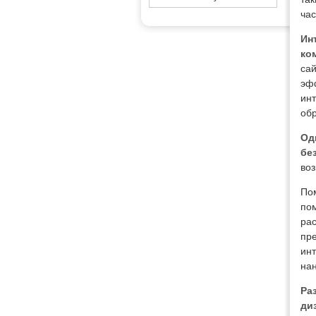
ча
Ин
ко
сай
эфф
инт
обр
Од
бе
воз
По
по
ра
пре
инт
нан
Ра
ди