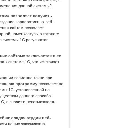
рименения данной системы?
йтом» позволяет получить
оздание корпоративных веб-
ления сайтом позволяет
арной номенклатуры в каталоге
из системы 1С результатов
ие сайтом» заключается в ее
а к системе 1С, что исключает
мпании возможна также при
внешнюю программу
позволяет по
емы 1С, установленной на
муществам данного способа
1С, а значит и невозможность
нейших задач студии веб-
ости наших заказчиков
в