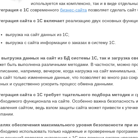
используется как комплексно, так и в виде отдельн
теграция с 1С
современного
бизнес-сайта
позволяет сделать сайт
теграция сайта с 1С включает
реализацию двух основных функци
выгрузка на сайт данных из 1С;
выгрузка с сайта информации о заказах в систему 1С.
к
выгрузка данных на сайт из БД системы 1С, так и загрузка све
ет быть выполнена различными методами. В частности, можно про
писанию, например, вечером, когда нагрузка на сайт минимальна.
а сайт только измененные данные, что позволяет во много раз со
нных и существенно ускорить процесс обмена данными.
теграция сайта с 1С требует тщательного подбора методик
и с
обходимого функционала на сайте. Особенно важна безопасность 
равления сайтом, ведь взлом защиты сайта может привести к уте
мпании.
целях обеспечения максимального уровня безопасности при ин
обходимо использовать только надежные и проверенные программ
ких решений является интеграция с 1С при помощи систем управл