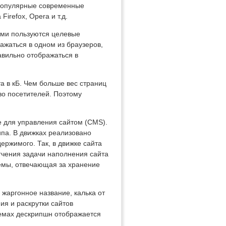
 популярные современные
Firefox, Opera и т.д.
ами пользуются целевые
ажаться в одном из браузеров,
авильно отображаться в
а в кБ. Чем больше вес страниц
во посетителей. Поэтому
е для управления сайтом (CMS).
па. В движках реализовано
ержимого. Так, в движке сайта
гчения задачи наполнения сайта
темы, отвечающая за хранение
 жаргонное название, калька от
ия и раскрутки сайтов
темах дескрипшн отображается