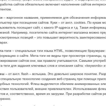
зработка сайтов обязательно включает наполнение сайтов интере
тентом.
ки
– жаргонное название, применяемое для обозначения информац
пьютер при посещении сайтов. Куки – от англ. cookies. По кукам м
ьзователь посещает сайт, с какого IP-адреса и т.д. Такая информа
езной. Например, посетителю сайта интернет магазина можно пре
смотренных позиций – это повышает вероятность заинтересованно
арах.
та-тэги
– специальные тэги языка HTML, позволяющие браузерам 
ормацию о сайте. Мета-тэги не видны при просмотре страницы, о
нжировании сайтов они, как правило учитываются. Самыми употре
а-теги для задания ключевых слов и описания сайта: «keywords» и 
еш
– от англ. flash – вспышка. Это довольно широкое понятие. Ра
 специальную технологию создания веб-страниц при помощи прило
добных технологий. Флеш выделяется обилием анимированных элем
ствия пользователей, внешне привлекателен. Использование флеш
тов и, соответственно, время их загрузки. При разработке сайтов
еренно.