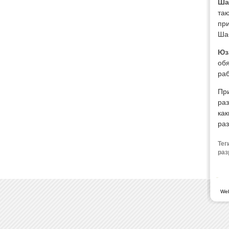
Ша
так
при
Ша
Юз
об
раб
Пр
раз
как
ра
Тег
раз
We