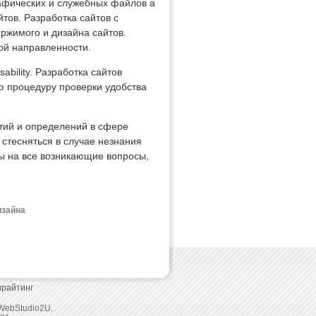
афических и служебных файлов а
йтов. Разработка сайтов с
ржимого и дизайна сайтов.
ой направленности.
ability. Разработка сайтов
ю процедуру проверки удобства
тий и определений в сфере
стесняться в случае незнания
ты на все возникающие вопросы,
изайна
ирайтинг
WebStudio2U.