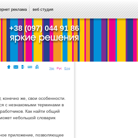
ернет реклама
веб студия
+38 (097) 044 91 86
Укр
Рус
Eng
, конечно же, свои особенности.
ься с незнакомыми терминами в
работчиков. Как найти общий
поможет небольшой словарик
льное приложение, позволяющее