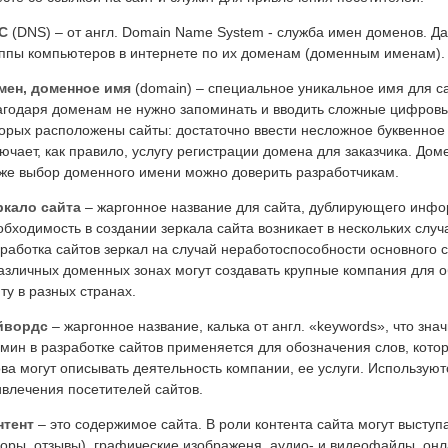
С
(DNS) – от англ. Domain Name System - служба имен доменов. Д
уппы компьютеров в интернете по их доменам (доменным именам).
мен, доменное имя
(domain) – специальное уникальное имя для сай
агодаря доменам не нужно запоминать и вводить сложные цифровы
орых расположены сайты: достаточно ввести несложное буквенное 
ючает, как правило, услугу регистрации домена для заказчика. Дом
кже выбор доменного имени можно доверить разработчикам.
ркало сайта
– жаргонное название для сайта, дублирующего инфо
бходимость в создании зеркала сайта возникает в нескольких слу
работка сайтов зеркал на случай неработоспособности основного с
азличных доменных зонах могут создавать крупные компания для о
ту в разных странах.
йвордс
– жаргонное название, калька от англ. «keywords», что зн
мин в разработке сайтов применяется для обозначения слов, кото
ва могут описывать деятельность компании, ее услуги. Использую
влечения посетителей сайтов.
нтент
– это содержимое сайта. В роли контента сайта могут выступ
оры, отзывы), графические изображеня, аудио- и видеофайлы, он