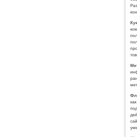
Ра
кон
Ку
ком
пол
пол
про
тов
Ме
инф
ра
мет
Фл
как
по
дей
сай
ум