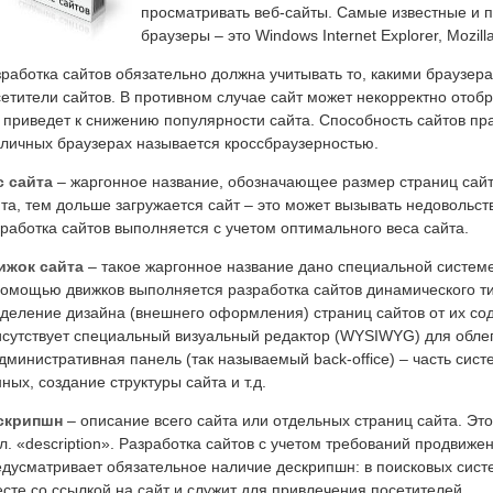
просматривать веб-сайты. Самые известные и
браузеры – это Windows Internet Explorer, Mozilla 
работка сайтов обязательно должна учитывать то, какими браузер
етители сайтов. В противном случае сайт может некорректно отобр
 приведет к снижению популярности сайта. Способность сайтов пр
личных браузерах называется кроссбраузерностью.
с сайта
– жаргонное название, обозначающее размер страниц сайт
та, тем дольше загружается сайт – это может вызывать недовольст
работка сайтов выполняется с учетом оптимального веса сайта.
ижок сайта
– такое жаргонное название дано специальной систем
омощью движков выполняется разработка сайтов динамического ти
деление дизайна (внешнего оформления) страниц сайтов от их сод
исутствует специальный визуальный редактор (WYSIWYG) для обле
дминистративная панель (так называемый back-office) – часть сис
ных, создание структуры сайта и т.д.
скрипшн
– описание всего сайта или отдельных страниц сайта. Это
л. «description». Разработка сайтов с учетом требований продвижен
едусматривает обязательное наличие дескрипшн: в поисковых сис
сте со ссылкой на сайт и служит для привлечения посетителей.