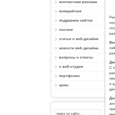
контекстная реклама
копирайтинг
Раз
поддержка сайтов
пос
что
хостинг
раз
статьи о веб-дизайне
Ве
сай
новости web дизайна
раз
вопросы и ответы
Дв
о веб-студии
С п
раз
портфолио
пр
и а
цены
дан
Де
анг
пр
вме