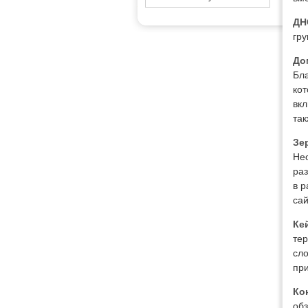
ДН
гр
До
Бл
кот
вкл
та
Зе
Нео
раз
в р
сай
Ке
тер
сло
при
Ко
обз