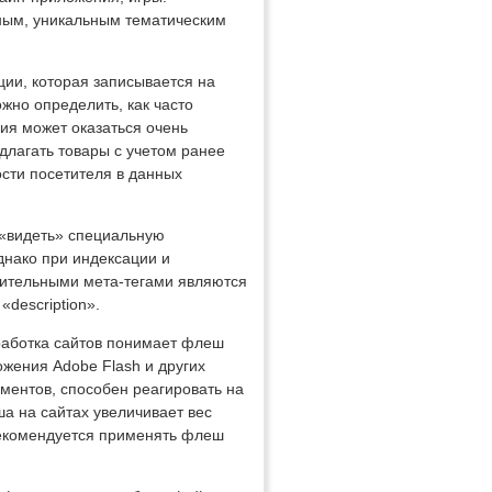
сным, уникальным тематическим
ии, которая записывается на
ожно определить, как часто
ция может оказаться очень
длагать товары с учетом ранее
сти посетителя в данных
«видеть» специальную
днако при индексации и
бительными мета-тегами являются
«description».
зработка сайтов понимает флеш
жения Adobe Flash и других
ентов, способен реагировать на
а на сайтах увеличивает вес
 рекомендуется применять флеш