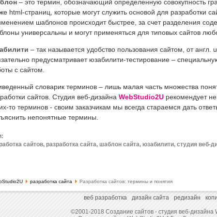
блон
– это термин, обозначающий определенную совокупность гр
же html-страниц, которые могут служить основой для разработки са
менением шаблонов происходит быстрее, за счет разделения соде
блоны универсальны и могут применяться для типовых сайтов люб
абилити
– так называется удобство пользования сайтом, от англ. us
язательно предусматривает юзабилити-тестирование – специальну
оты с сайтом.
иведенный словарик терминов – лишь малая часть множества поня
работки сайтов. Студия веб-дизайна
WebStudio2U
рекомендует не 
их-то терминов - своим заказчикам мы всегда стараемся дать отве
зъяснить непонятные термины.
и:
работка сайтов, разработка сайта, шаблон сайта, юзабилити, студия веб-д
bStudio2U
разработка сайта
Разработка сайтов: термины и понятия
веб разработка
дизайн сайта
редизайн
коп
©2001-2018 Создание сайтов - студия веб-дизайна 