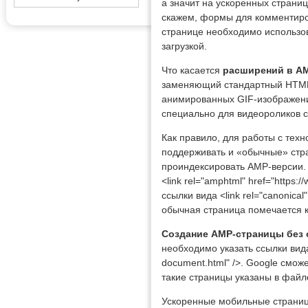
а значит на ускоренных страниц
скажем, формы для комментиров
странице необходимо использов
загрузкой.
Что касается
расширений в A
заменяющий стандартный HTML-
анимированных GIF-изображений
специально для видеороликов с
Как правило, для работы с техн
поддерживать и «обычные» стра
проиндексировать AMP-версии.
<link rel="amphtml" href="https:
ссылки вида <link rel="canonical"
обычная страница помечается к
Создание AMP-страницы без
необходимо указать ссылки вида <
document.html" />. Google смож
такие страницы указаны в файл
Ускоренные мобильные страницы