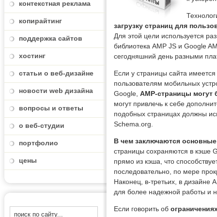
контекстная реклама
Технолог
копирайтинг
загрузку страниц для польз
Для этой цели используется р
поддержка сайтов
библиотека AMP JS и Google A
хостинг
сегодняшний день разными плат
статьи о веб-дизайне
Если у страницы сайта имеется
пользователям мобильных устро
новости web дизайна
Google,
AMP-страницы могут 
могут привлечь к себе дополнит
вопросы и ответы
подобных страницах должны исп
Schema.org.
о веб-студии
В чем заключаются основные
портфолио
страницы сохраняются в кэше G
цены
прямо из кэша, что способству
последовательно, по мере прокр
Наконец, в-третьих, в дизайне
для более надежной работы и 
Если говорить об
ограничения