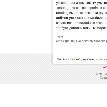
устройствах и тем самым улучш
«панацеей» от всех проблем са
необходимостью: все-таки фун
сайтов ускоренные мобильн
отслеживание подобных страниц
требует дополнительных затрат
Теги:
amp-страницы, acceletrated mobil
WebStudio2U
веб разработка
Ускорен
ве
©2001-2
Созд