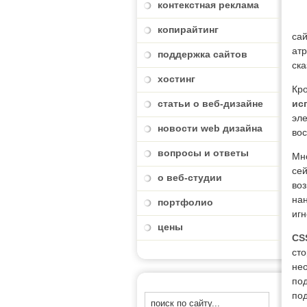
контекстная реклама
копирайтинг
сай
атр
поддержка сайтов
ска
хостинг
Кр
статьи о веб-дизайне
ис
эл
новости web дизайна
вос
вопросы и ответы
Мн
се
о веб-студии
воз
нан
портфолио
иг
цены
CS
ст
нео
по
по