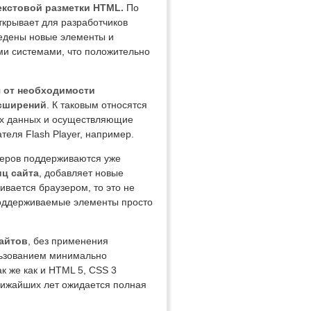
екстовой разметки HTML.
По
крывает для разработчиков
ведены новые элементы и
ми системами, что положительно
я от необходимости
асширений
. К таковым относятся
ых данных и осуществляющие
теля Flash Player, например.
зеров поддерживаются уже
иц сайта
, добавляет новые
ивается браузером, то это не
 поддерживаемые элементы просто
сайтов
, без применения
льзованием минимально
к же как и HTML 5, CSS 3
лижайших лет ожидается полная