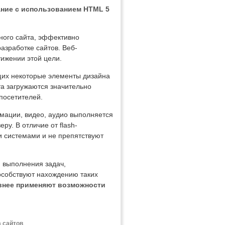
ание с использованием HTML 5
ного сайта, эффективно
азработке сайтов. Веб-
ижении этой цели.
щих некоторые элементы дизайна
та загружаются значительно
посетителей.
имации, видео, аудио выполняется
у. В отличие от flash-
и системами и не препятствуют
 выполнения задач,
особствуют нахождению таких
внее применяют возможности
а сайтов