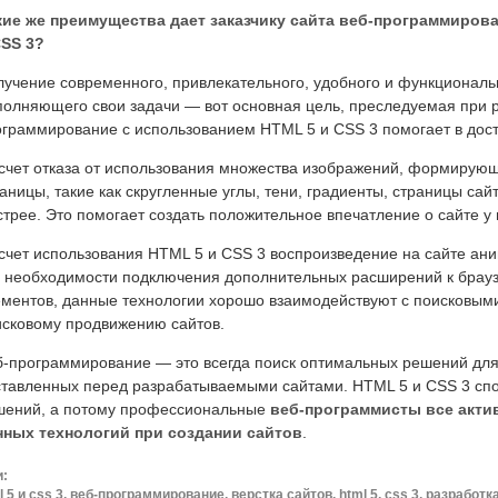
кие же преимущества дает заказчику сайта веб-программиров
CSS 3?
учение современного, привлекательного, удобного и функциональ
олняющего свои задачи — вот основная цель, преследуемая при р
граммирование с использованием HTML 5 и CSS 3 помогает в дост
 счет отказа от использования множества изображений, формирую
аницы, такие как скругленные углы, тени, градиенты, страницы сай
трее. Это помогает создать положительное впечатление о сайте у 
счет использования HTML 5 и CSS 3 воспроизведение на сайте ан
 необходимости подключения дополнительных расширений к браузер
ементов, данные технологии хорошо взаимодействуют с поисковым
исковому продвижению сайтов.
б-программирование — это всегда поиск оптимальных решений для
ставленных перед разрабатываемыми сайтами. HTML 5 и CSS 3 сп
шений, а потому профессиональные
веб-программисты все акти
нных технологий при создании сайтов
.
и:
l 5 и css 3, веб-программирование, верстка сайтов, html 5, css 3, разработк