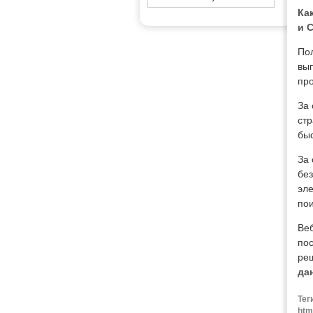
Ка
и 
Пол
вып
про
За
стр
быс
За 
без
эл
по
Ве
по
ре
да
Тег
htm