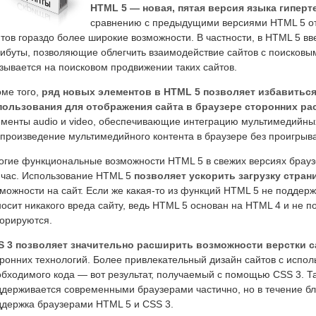
HTML 5 — новая, пятая версия языка гиперт
сравнению с предыдущими версиями HTML 5 от
тов гораздо более широкие возможности. В частности, в HTML 5 в
ибуты, позволяющие облегчить взаимодействие сайтов с поисковы
зывается на поисковом продвижении таких сайтов.
оме того,
ряд новых элементов в HTML 5 позволяет избавитьс
пользования для отображения сайта в браузере сторонних р
ементы audio и video, обеспечивающие интеграцию мультимедийн
произведение мультимедийного контента в браузере без проигрыва
огие функциональные возможности HTML 5 в свежих версиях брау
йчас. Использование HTML 5
позволяет ускорить загрузку стран
можности на сайт. Если же какая-то из функций HTML 5 не поддерж
осит никакого вреда сайту, ведь HTML 5 основан на HTML 4 и не
норируются.
S 3 позволяет значительно расширить возможности верстки 
оронних технологий. Более привлекательный дизайн сайтов с испо
бходимого кода — вот результат, получаемый с помощью CSS 3. Та
ддерживается современными браузерами частично, но в течение б
ддержка браузерами HTML 5 и CSS 3.