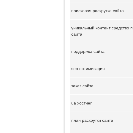
поисковая раскрутка сайта
уникальный контент средство 
сайта
поддержка сайта
seo оптимизация
заказ сайта
ua хостинг
план раскрутки сайта