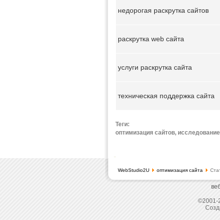
недорогая раскрутка сайтов
раскрутка web сайта
услуги раскрутка сайта
техническая поддержка сайта
Теги:
оптимизация сайтов, исследование
WebStudio2U
оптимизация сайта
Стат
ве
©2001-2
Созд