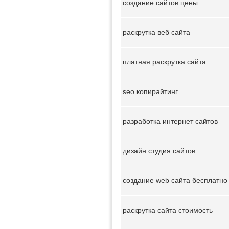
создание сайтов цены
раскрутка веб сайта
платная раскрутка сайта
seo копирайтинг
разработка интернет сайтов
дизайн студия сайтов
создание web сайта бесплатно
раскрутка сайта стоимость