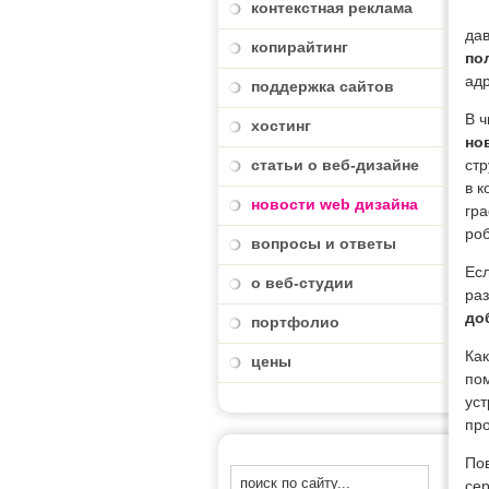
контекстная реклама
дав
копирайтинг
по
адр
поддержка сайтов
В ч
хостинг
но
статьи о веб-дизайне
стр
в 
новости web дизайна
гра
ро
вопросы и ответы
Есл
о веб-студии
раз
до
портфолио
Как
цены
по
уст
про
По
сер