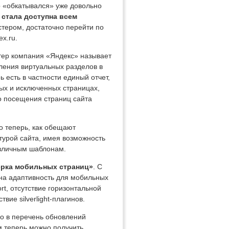
р «обкатывался» уже довольно
 стала доступна всем
тером, достаточно перейти по
x.ru.
тер компания «Яндекс» называет
вления виртуальных разделов в
 есть в частности единый отчет,
ых и исключенных страницах,
о посещения страниц сайта
о теперь, как обещают
турой сайта, имея возможность
азличным шаблонам.
рка мобильных страниц»
. С
на адаптивность для мобильных
rt, отсутствие горизонтальной
твие silverlight-плагинов.
о в перечень обновлений
ом теперь можно получить