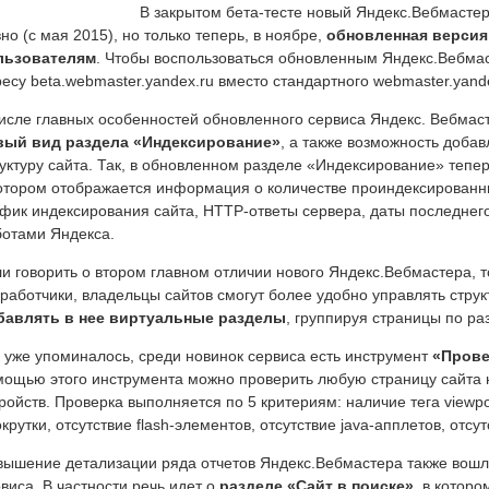
В закрытом бета-тесте новый Яндекс.Вебмасте
но (с мая 2015), но только теперь, в ноябре,
обновленная версия
льзователям
. Чтобы воспользоваться обновленным Яндекс.Вебмас
есу beta.webmaster.yandex.ru вместо стандартного webmaster.yande
исле главных особенностей обновленного сервиса Яндекс. Вебмас
вый вид раздела «Индексирование»
, а также возможность доба
уктуру сайта. Так, в обновленном разделе «Индексирование» теперь
котором отображается информация о количестве проиндексированн
фик индексирования сайта, HTTP-ответы сервера, даты последнег
ботами Яндекса.
и говорить о втором главном отличии нового Яндекс.Вебмастера, т
работчики, владельцы сайтов смогут более удобно управлять струк
бавлять в нее виртуальные разделы
, группируя страницы по р
 уже упоминалось, среди новинок сервиса есть инструмент
«Прове
мощью этого инструмента можно проверить любую страницу сайта 
ройств. Проверка выполняется по 5 критериям: наличие тега viewpo
крутки, отсутствие flash-элементов, отсутствие java-апплетов, отсутс
вышение детализации ряда отчетов Яндекс.Вебмастера также вошл
виса. В частности речь идет о
разделе «Сайт в поиске»
, в котор