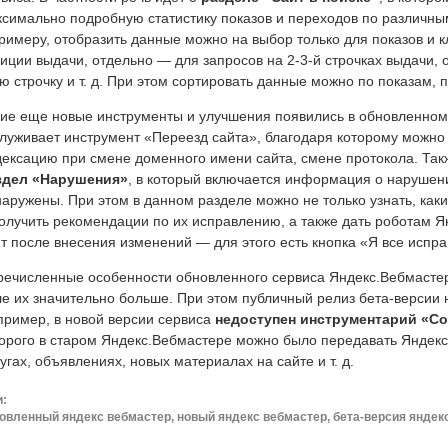
симально подробную статистику показов и переходов по различны
римеру, отобразить данные можно на выбор только для показов и к
иции выдачи, отдельно — для запросов на 2-3-й строчках выдачи, 
ю строчку и т. д. При этом сортировать данные можно по показам, 
кие еще новые инструменты и улучшения появились в обновленно
луживает инструмент «Переезд сайта», благодаря которому можно
ексацию при смене доменного имени сайта, смене протокола. Так
здел «Нарушения»
, в который включается информация о нарушени
аружены. При этом в данном разделе можно не только узнать, ка
олучить рекомендации по их исправлению, а также дать роботам 
т после внесения изменений — для этого есть кнопка «Я все испра
речисленные особенности обновленного сервиса Яндекс.Вебмасте
е их значительно больше. При этом публичный релиз бета-версии 
пример, в новой версии сервиса
недоступен инструментарий «С
торого в старом Яндекс.Вебмастере можно было передавать Яндек
угах, объявлениях, новых материалах на сайте и т. д.
и:
овленный яндекс вебмастер, новый яндекс вебмастер, бета-версия яндек