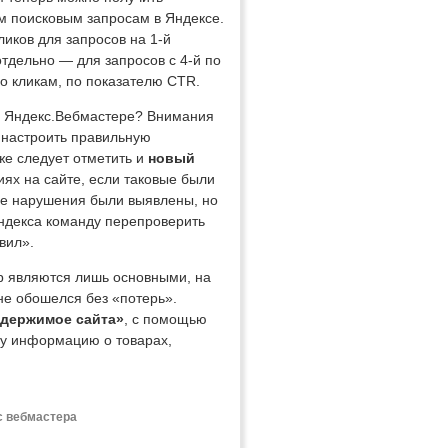
м поисковым запросам в Яндексе.
ликов для запросов на 1-й
отдельно — для запросов с 4-й по
по кликам, по показателю CTR.
м Яндекс.Вебмастере? Внимания
 настроить правильную
же следует отметить и
новый
ях на сайте, если таковые были
кие нарушения были выявлены, но
Яндекса команду перепроверить
вил».
р являются лишь основными, на
не обошелся без «потерь».
одержимое сайта»
, с помощью
су информацию о товарах,
с вебмастера