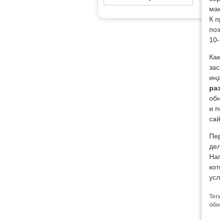
мак
К п
поз
10-
Ка
зас
инд
ра
обн
и п
сай
Пе
дел
На
ко
усл
Тег
обн