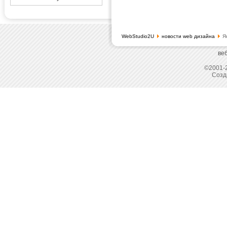
WebStudio2U
новости web дизайна
Ян
ве
©2001-2
Созд