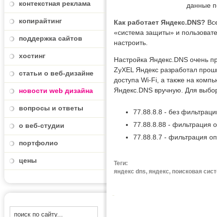
контекстная реклама
данные п
копирайтинг
Как работает Яндекс.DNS?
Все
«система защиты» и пользовате
поддержка сайтов
настроить.
хостинг
Настройка Яндекс.DNS очень про
ZyXEL Яндекс разработал проши
статьи о веб-дизайне
доступа Wi-Fi, а также на комп
Яндекс.DNS вручную. Для выбо
новости web дизайна
вопросы и ответы
77.88.8.8 - без фильтраци
77.88.8.88 - фильтрация 
о веб-студии
77.88.8.7 - фильтрация о
портфолио
цены
Теги:
яндекс dns, яндекс, поисковая сис