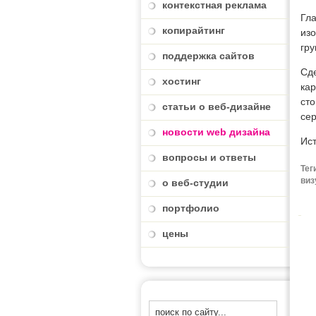
контекстная реклама
Гла
копирайтинг
изо
гру
поддержка сайтов
Сде
хостинг
кар
сто
статьи о веб-дизайне
сер
новости web дизайна
Ис
вопросы и ответы
Тег
виз
о веб-студии
портфолио
цены