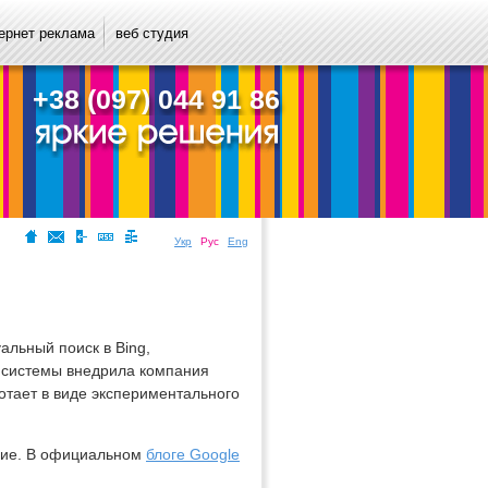
ернет реклама
веб студия
+38 (097) 044 91 86
Укр
Рус
Eng
альный поиск в Bing,
 системы внедрила компания
отает в виде экспериментального
щие. В официальном
блоге Google