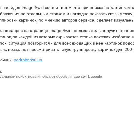
вная идея Image Swirl состоит в том, что при поиске по картинкам
бражения по отдельным стопкам и наглядно показать связь между 
ппировки картинок, по мнению авторов сервиса, сделает визуальн
лав запрос на странице Image Swirl, пользователь получит страниц
тинок, за каждой из которых скрывается стопка похожих изображени
пок, ситуация повторится - для всех входящих в нее картинок под
вис позволяет просматривать такую группировку картинок для 200 
точник:
podrobnosti.ua
и:
уальный поиск, новый поиск от google, image swirl, google