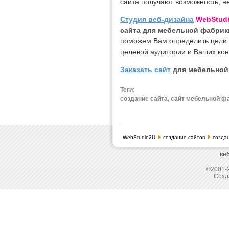
сайта получают возможность, не
Студия веб-дизайна
WebStud
сайта для мебельной фабрик
поможем Вам определить цели с
целевой аудитории и Ваших кон
Заказать сайт
для мебельной
Теги:
создание сайта, сайт мебельной фа
WebStudio2U
создание сайтов
созда
ве
©2001-2
Созд