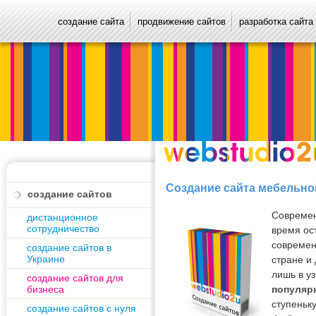
создание сайта
продвижение сайтов
разработка сайта
Создание сайта мебельно
создание сайтов
Современ
дистанционное
сотрудничество
время ос
современ
создание сайтов в
Украине
стране и
лишь в уз
создание сайтов для
бизнеса
популяр
ступеньк
создание сайтов с нуля