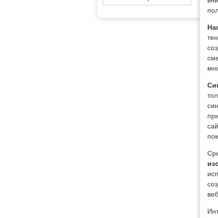
вни
пол
На
тен
со
сме
мно
Си
тол
син
при
сай
пок
Сре
из
исп
соз
ве
Инт