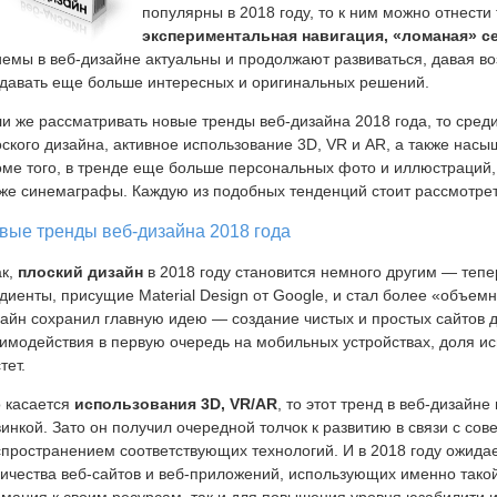
популярны в 2018 году, то к ним можно отнести 
экспериментальная навигация, «ломаная» с
емы в веб-дизайне актуальны и продолжают развиваться, давая в
здавать еще больше интересных и оригинальных решений.
и же рассматривать новые тренды веб-дизайна 2018 года, то сре
ского дизайна, активное использование 3D, VR и AR, а также насы
ме того, в тренде еще больше персональных фото и иллюстраций,
кже синемаграфы. Каждую из подобных тенденций стоит рассмотре
вые тренды веб-дизайна 2018 года
ак,
плоский дизайн
в 2018 году становится немного другим — тепе
диенты, присущие Material Design от Google, и стал более «объем
айн сохранил главную идею — создание чистых и простых сайтов 
имодействия в первую очередь на мобильных устройствах, доля и
тет.
о касается
использования 3D, VR/AR
, то этот тренд в веб-дизайн
инкой. Зато он получил очередной толчок к развитию в связи с с
пространением соответствующих технологий. И в 2018 году ожида
ичества веб-сайтов и веб-приложений, использующих именно такой