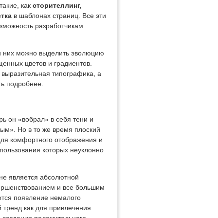
такие, как
сторителлинг,
етка
в шаблонах страниц. Все эти
озможность разработчикам
ди них можно выделить эволюцию
щенных цветов и градиентов.
 выразительная типографика, а
ть подробнее.
рь он «вобрал» в себя тени и
ным». Но в то же время плоский
для комфортного отображения и
спользования которых неуклонно
е не является абсолютной
овершенствованием и все большим
ется появление немалого
 тренд как для привлечения