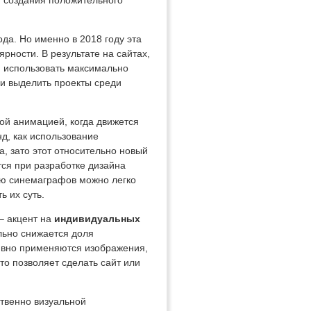
и создания положительного
да. Но именно в 2018 году эта
рности. В результате на сайтах,
я использовать максимально
и выделить проекты среди
ой анимацией, когда движется
нд, как использование
, зато этот относительно новый
тся при разработке дизайна
ью синемаграфов можно легко
 их суть.
 – акцент на
индивидуальных
ельно снижается доля
тивно применяются изображения,
это позволяет сделать сайт или
твенно визуальной