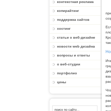
контекстная реклама
копирайтинг
при
со
поддержка сайтов
Есл
хостинг
пло
статьи о веб-дизайне
Кро
та
новости web дизайна
Но
вопросы и ответы
Ит
о веб-студии
гра
диз
портфолио
вза
рас
цены
Чт
нов
рас
кол