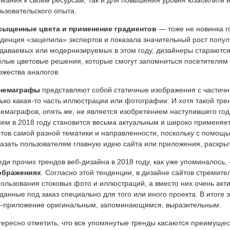
мания к своим ресурсам, так и для повышения уровня юзабилити 
ьзовательского опыта.
сыщенные цвета и применение градиентов
— тоже не новинка го
денция «зацепила» экспертов и показала значительный рост популя
здаваемых или модернизируемых в этом году, дизайнеры стараютс
лые цветовые решения, которые смогут запомниться посетителям 
жества аналогов.
немаграфы
представляют собой статичные изображения с частичн
ько какая-то часть иллюстрации или фотографии. И хотя такой тре
емаграфов, опять же, не является изобретением наступившего года
ем в 2018 году становится весьма актуальным и широко применяе
тов самой разной тематики и направленности, поскольку с помощ
азать пользователям главную идею сайта или приложения, раскрыть
ди прочих трендов веб-дизайна в 2018 году, как уже упоминалось,
ображениях
. Согласно этой тенденции, в дизайне сайтов стремит
ользования стоковых фото и иллюстраций, а вместо них очень ак
данные под заказ специально для того или иного проекта. В итоге 
б-приложение оригинальным, запоминающимся, выразительным.
ересно отметить, что все упомянутые тренды касаются преимущес