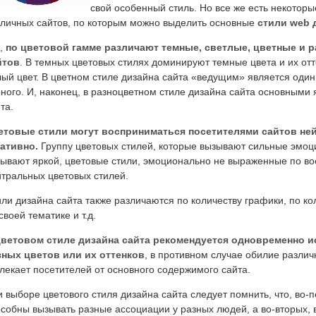
свой особенный стиль. Но все же есть некотор
зличных сайтов, по которым можно выделить основные
стили web 
к,
по цветовой гамме различают темные, светлые, цветные и 
йтов
. В темных цветовых стилях доминируют темные цвета и их отт
ый цвет. В цветном стиле дизайна сайта «ведущим» является один 
ного. И, наконец, в разноцветном стиле дизайна сайта основными
та.
етовые стили могут восприниматься посетителями сайтов ней
гативно.
Группу цветовых стилей, которые вызывают сильные эмоц
ывают яркой, цветовые стили, эмоционально не выраженные по вос
тральных цветовых стилей.
ли дизайна сайта также различаются по количеству графики, по к
своей тематике и т.д.
цветовом стиле дизайна сайта рекомендуется одновременно и
зных цветов или их оттенков
, в противном случае обилие различ
лекает посетителей от основного содержимого сайта.
 выборе цветового стиля дизайна сайта следует помнить, что, во-п
собны вызывать разные ассоциации у разных людей, а во-вторых, в