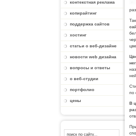
контекстная реклама
ра
копирайтинг
Та
поддержка сайтов
са
бел
хостинг
чер
статьи о веб-дизайне
цве
Цв
новости web дизайна
не
вопросы и ответы
наз
ней
о веб-студии
Сти
портфолио
по 
цены
В 
ра
отв
При
спо