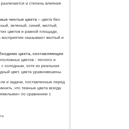
 различается и степень влияния
мые чистые цвета
– цвета без
сный, зеленый, синий, желтый,
этих цветов и равной площади,
а восприятие оказывают желтый и
обходимо цвета, составляющие
оположных цветов - теплого и
 с холодным, хотя их реальная
одный цвет, цвета уравновешены.
ели и задачи, поставленные перед
мнить ,что темные цвета всегда
«тяжелыми» по сравнению с
йта