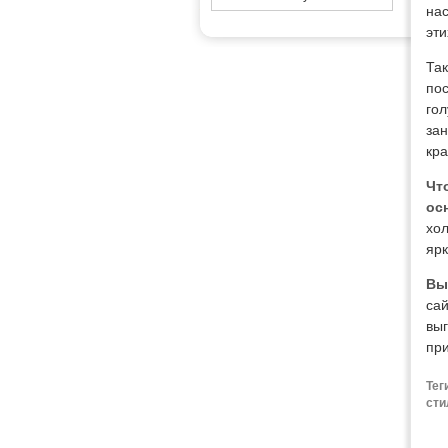
нас
эти
Та
пос
гол
зан
кра
Чт
ос
хол
ярк
Вы
сай
вы
пр
Тег
сти