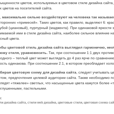
ыщенности цветов, используемых в цветовом стиле дизайна сайта,
х цветов на посетителей сайта.
к,
максимально сильно воздействуют на человека так называе
торонних «примесей». Таких цветов, как правило, выделяют 6: кра
убой (циановый), пурпурный (маджента). При одинаковой яркости 
имаемой ими в стиле дизайна сайта, наиболее сильное влияние н
сный цвета.
обы цветовой стиль дизайна сайта выглядел гармонично, не
нову стиля, уравновесить.
Так, при соотношении 1:1 двух против
одного – теплый цвет может выглядеть до 4 раз ярче по сравнению
ость одинакова. При соотношении 2:1, в котором преобладает хол
бирая цветовую схему для дизайна сайта
, следует учитывать ц
том, предпочтения целевой аудитории сайта. Также необходимо по
глядят «тяжелее» светлых, что насыщенные цвета кажутся более 
иглушенными, пастельными.
и:
ли дизайна сайта, стили web дизайна, цветовые стили, цветовая схема са