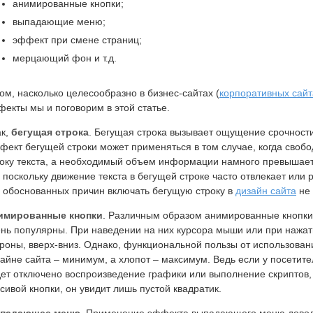
анимированные кнопки;
выпадающие меню;
эффект при смене страниц;
мерцающий фон и т.д.
ом, насколько целесообразно в бизнес-сайтах (
корпоративных сайт
екты мы и поговорим в этой статье.
ак,
бегущая строка
. Бегущая строка вызывает ощущение срочност
ект бегущей строки может применяться в том случае, когда свобо
оку текста, а необходимый объем информации намного превышает 
 поскольку движение текста в бегущей строке часто отвлекает или 
 обоснованных причин включать бегущую строку в
дизайн сайта
не 
имированные кнопки
. Различным образом анимированные кнопки
нь популярны. При наведении на них курсора мыши или при нажати
роны, вверх-вниз. Однако, функциональной пользы от использова
айне сайта – минимум, а хлопот – максимум. Ведь если у посетите
ет отключено воспроизведение графики или выполнение скриптов,
сивой кнопки, он увидит лишь пустой квадратик.