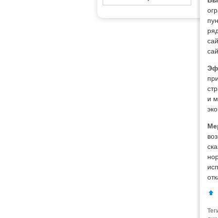
Вы
ог
пу
ряд
сай
сай
Эф
при
стр
и м
эко
Ме
воз
ска
но
исп
отк
Тег