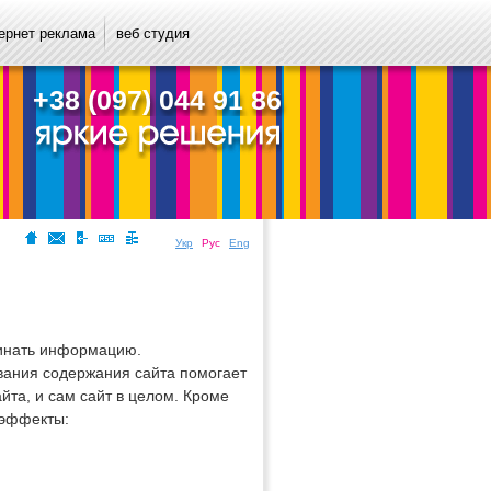
ернет реклама
веб студия
+38 (097) 044 91 86
Укр
Рус
Eng
минать информацию.
вания содержания сайта помогает
та, и сам сайт в целом. Кроме
 эффекты: