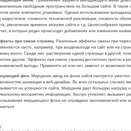
падающее меню
. Применение эффекта выпадающего меню довол
раниченным свободным пространством на большом сайте. В таком 
нктов меню компактно упаковано. Однако использование выпадающ
 недостатков: сложность технической реализации, сложность обно
та, увеличение времени загрузки сайта и т.д. Целесообразно пр
тах, в которых редко происходит добавление или изменение назва
фекты при смене страниц
. Различные эффекты смены при перех
меняются часто, например, при входе/выходе на сайт или на стра
аниц много. Среди них: растворение одной страницы в другой, по
ногие другие. Эффекты при смене страниц достаточно просты в ре
номической выгоды. Применять их или нет, зависит от возможносте
рцающий фон
. Мерцание звезд на фоне сайта смотрится уместно
можностям анимации в веб-дизайне. Во всех остальных случаях м
зывается на успешности сайта. Мерцание дает большую нагрузку н
рмальному восприятию информации, быстро утомляет, вызывает ра
ользование мерцающего фона не оправдано экономической или ино
азаться.
и: