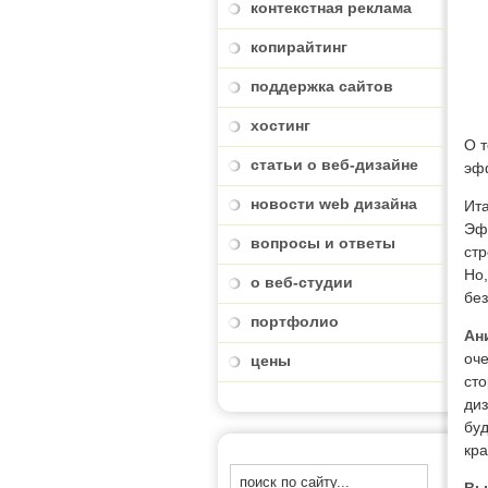
контекстная реклама
копирайтинг
поддержка сайтов
хостинг
О т
статьи о веб-дизайне
эфф
новости web дизайна
Ит
Эфф
вопросы и ответы
стр
Но,
о веб-студии
без
портфолио
Ан
оче
цены
сто
диз
буд
кра