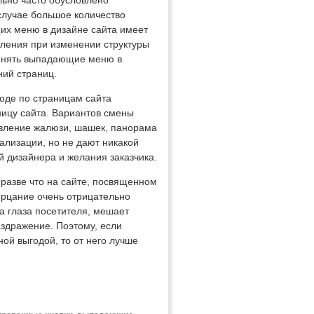
ьно часто обусловлено
случае большое количество
их меню в дизайне сайта имеет
вления при изменении структуры
именять выпадающие меню в
ний страниц.
оде по страницам сайта
ницу сайта. Вариантов смены
явление жалюзи, шашек, панорама
ализации, но не дают никакой
й дизайнера и желания заказчика.
 разве что на сайте, посвященном
ерцание очень отрицательно
а глаза посетителя, мешает
здражение. Поэтому, если
й выгодой, то от него лучше