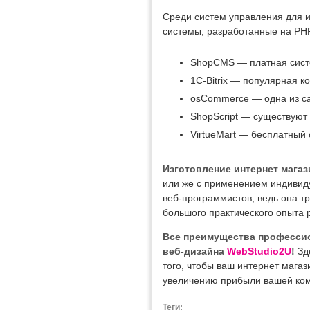
Среди систем управления для 
системы, разработанные на PHP
ShopCMS — платная сист
1C-Bitrix — популярная 
osCommerce — одна из с
ShopScript — существуют 
VirtueMart — бесплатный 
Изготовление интернет мага
или же с применением индивид
веб-программистов, ведь она т
большого практического опыта 
Все преимущества профессио
веб-дизайна
WebStudio2U
!
Зд
того, чтобы ваш интернет мага
увеличению прибыли вашей ко
Теги: