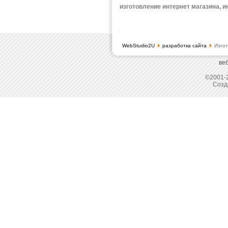
изготовление интернет магазина, 
WebStudio2U
разработка сайта
Изгот
ве
©2001-2
Созд