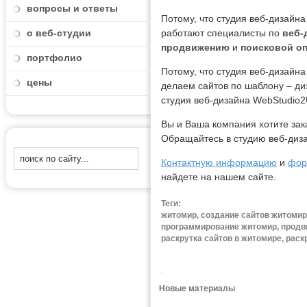
вопросы и ответы
Потому, что студия веб-дизайн
о веб-студии
работают специалисты по
веб-
продвижению
и
поисковой о
портфолио
Потому, что студия веб-дизайн
цены
делаем сайтов по шаблону – диз
студия веб-дизайна WebStudio2
Вы и Ваша компания хотите зак
Обращайтесь в студию веб-диз
Контактную информацию
и
фор
найдете на нашем сайте.
Теги:
житомир, создание сайтов житомир,
программирование житомир, продви
раскрутка сайтов в житомире, раск
Новые материалы