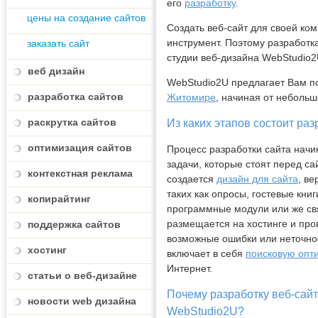
его
разработку
.
цены на создание сайтов
Создать веб-сайт для своей ко
инструмент. Поэтому разработка
заказать сайт
студии веб-дизайна WebStudio2
веб дизайн
WebStudio2U предлагает Вам п
разработка сайтов
Житомире
, начиная от неболь
раскрутка сайтов
Из каких этапов состоит ра
оптимизация сайтов
Процесс разработки сайта начи
задачи, которые стоят перед с
контекстная реклама
создается
дизайн для сайта
, в
таких как опросы, гостевые кни
копирайтинг
программные модули или же свя
размещается на хостинге и про
поддержка сайтов
возможные ошибки или неточно
хостинг
включает в себя
поисковую опт
Интернет.
статьи о веб-дизайне
Почему разработку веб-сайт
новости web дизайна
WebStudio2U?