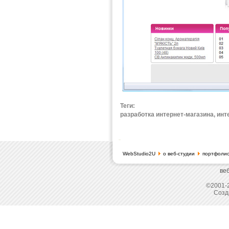
Теги:
разработка интернет-магазина, инт
WebStudio2U
о веб-студии
портфоли
ве
©2001-2
Созд